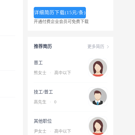
详细简历下载(15元/条)
开通付费企业会员可免费下载
推荐简历
更多简历
普工
熊女士
·
高中以下
技工/普工
高先生
·
0
其他职位
尹女士
·
高中以下