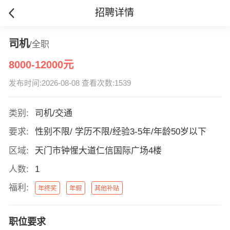
招聘详情
司机
/全职
8000-12000元
发布时间:2026-08-08 查看次数:1539
类别:
司机/交通
要求:
性别不限/ 学历不限/经验3-5年/年龄50岁以下
区域:
天门市钟惺大道仁信国际广场4楼
人数:
1
福利:
年终奖
年假
其他补贴
职位要求